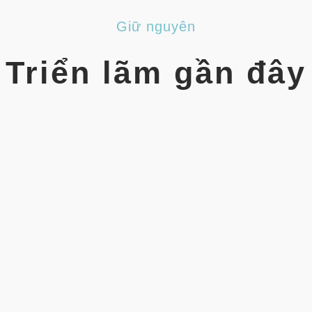
Giữ nguyên
Triển lãm gần đây
2025WHX Miami
Địa điểm: Trung tâm Hội nghị M
13/6 (Thứ Sáu), 2025 Thời gian:
G60
kiểm tra chi tiết