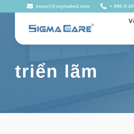
export@sigmabed.com
+ 886-5-2
V
triển lãm