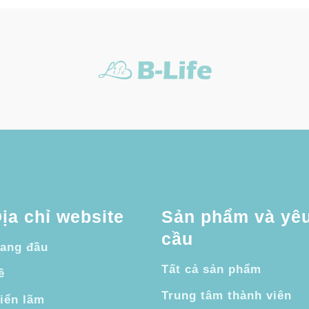
ịa chỉ website
Sản phẩm và yê
cầu
rang đầu
Tất cả sản phẩm
ề
Trung tâm thành viên
riển lãm