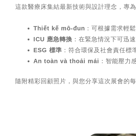
這款醫療床集結最新技術與設計理念，專
Thiết kế mô-đun
：可根據需求輕鬆
ICU 應急轉換
：在緊急情況下可迅速轉
ESG 標準
：符合環保及社會責任標
An toàn và thoải mái
：智能壓力
隨附精彩回顧照片，與您分享這次展會的