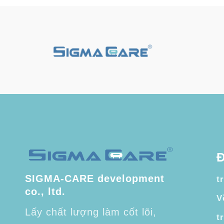
Đ
SIGMA-CARE development
t
co., ltd.
V
Lấy chất lượng làm cốt lõi,
t