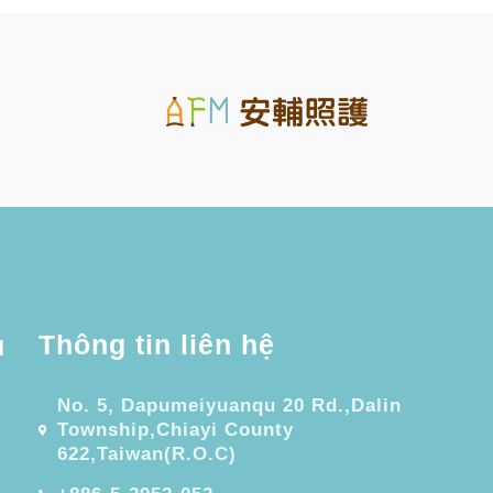
Thông tin liên hệ
u
No. 5, Dapumeiyuanqu 20 Rd.,Dalin
Township,Chiayi County
622,Taiwan(R.O.C)