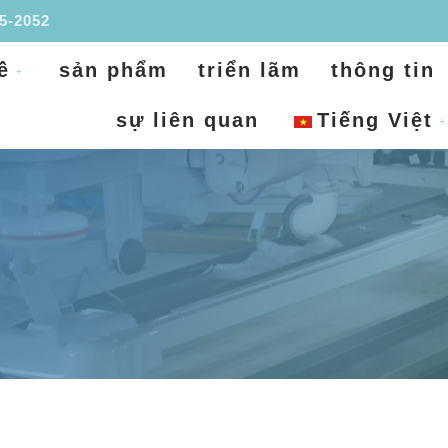
95-2052
ề
sản phẩm
triển lãm
thông tin
sự liên quan
Tiếng Việt