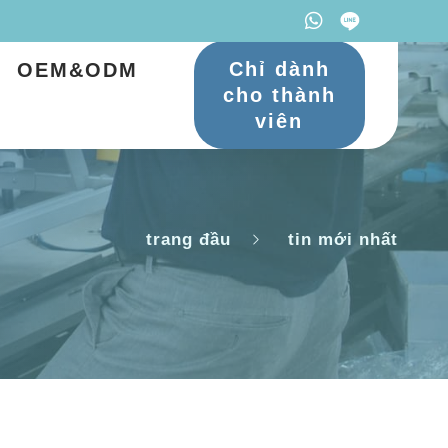
Chỉ dành
OEM&ODM
cho thành
viên
trang đầu
tin mới nhất