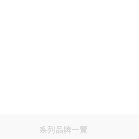
三搖桿護理床
B-331三搖桿手動護理床
前往詢價
系列品牌一覽