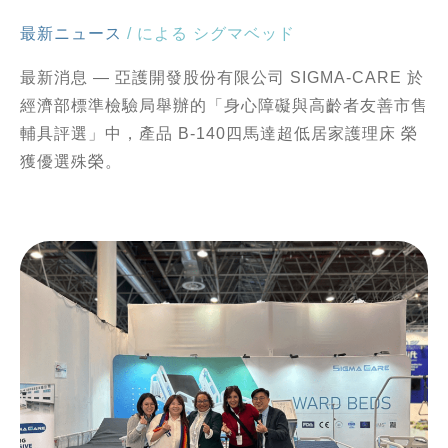
最新ニュース
/ による
シグマベッド
最新消息 — 亞護開發股份有限公司 SIGMA-CARE 於
經濟部標準檢驗局舉辦的「身心障礙與高齡者友善市售
輔具評選」中，產品 B-140四馬達超低居家護理床 榮
獲優選殊榮。