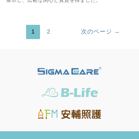
展示し、広範な関心と賞賛を得ました。
1
2
次のページ
→