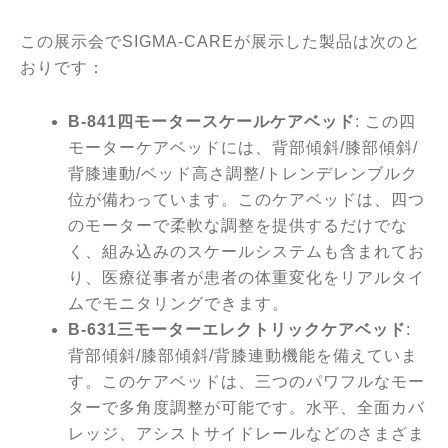
この展示会でSIGMA-CAREが展示した製品は次のと
おりです：
B-841
四モータースケールケアベッド
: この四
モーターケアベッドには、背部傾斜
/
膝部傾斜
/
背膝連動
/
ベッド高さ調整
/
トレンデレンブルク
位が備わっています。このケアベッドは、四つ
のモーターで柔軟な調整を提供するだけでな
く、組み込みのスケールシステムも含まれてお
り、医療従事者が患者の体重変化をリアルタイ
ムでモニタリングできます。
B-631
三モーターエレクトリックケアベッド
:
背部傾斜
/
膝部傾斜
/
背膝連動機能を備えていま
す。このケアベッドは、三つのパワフルなモー
ターで多角度調整が可能です。水平、全面カバ
レッジ、アシストサイドレールなどのさまざま