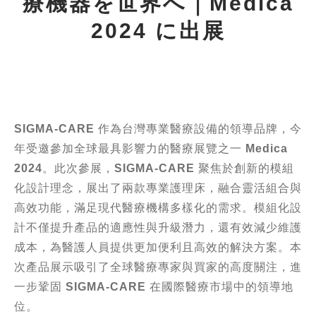
療機器を世界へ｜Medica
2024 に出展
SIGMA-CARE
作為台灣專業醫療設備的領導品牌，今
年受邀參加全球最具影響力的醫療展覽之一
Medica
2024
。此次參展，
SIGMA-CARE
聚焦於創新的模組
化設計理念，展出了兩款專業護理床，融合靈活組合與
高效功能，滿足現代醫療機構多樣化的需求。模組化設
計不僅提升產品的適應性與升級潛力，還有效減少維護
成本，為醫護人員提供更加便利且高效的解決方案。本
次產品展示吸引了全球醫療專家與買家的高度關注，進
一步鞏固
SIGMA-CARE
在國際醫療市場中的領導地
位。