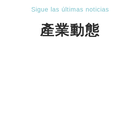
Sigue las últimas noticias
產業動態
友善市售輔具評選
最新消息 — 亞護開發股份有限公司 SIG
「身心障礙與高齡者友善市售輔具評選」中
榮獲優選殊榮。
comprobar los detalles