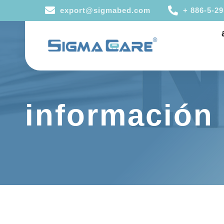
export@sigmabed.com
+ 886-5-2
información