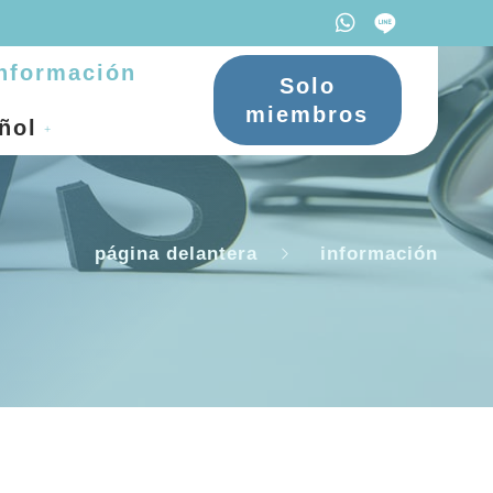
nformación
Solo
miembros
ñol
página delantera
información