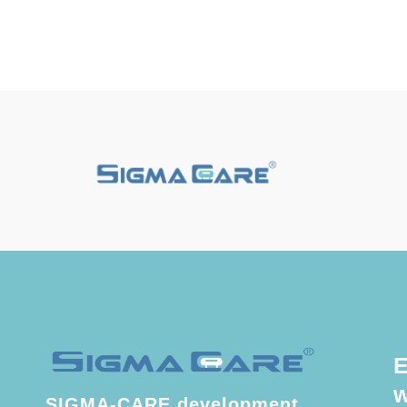
E
SIGMA-CARE development