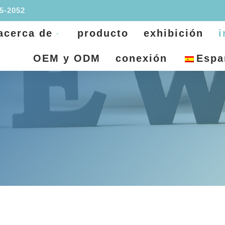
95-2052
acerca de
producto
exhibición
i
OEM y ODM
conexión
Espa