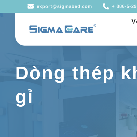
export@sigmabed.com
+ 886-5-2
V
Dòng thép k
gỉ