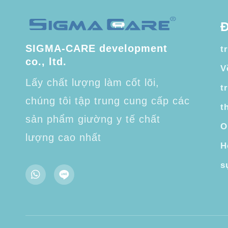
Đ
SIGMA-CARE development
t
co., ltd.
V
Lấy chất lượng làm cốt lõi,
t
chúng tôi tập trung cung cấp các
t
sản phẩm giường y tế chất
O
lượng cao nhất
H
s