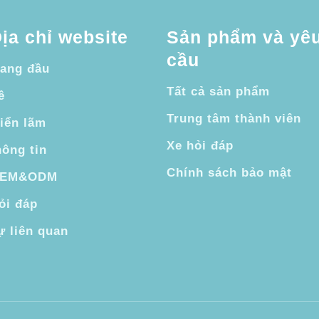
ịa chỉ website
Sản phẩm và yê
cầu
rang đầu
Tất cả sản phẩm
ề
Trung tâm thành viên
riển lãm
Xe hỏi đáp
hông tin
Chính sách bảo mật
EM&ODM
ỏi đáp
ự liên quan