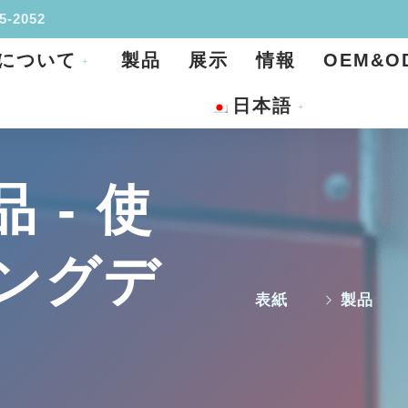
95-2052
について
製品
展示
情報
OEM&O
日本語
 - 使
ングデ
表紙
製品