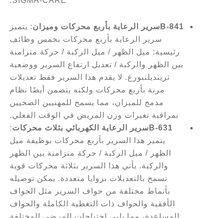
SIGMA-CARE:
B-841
سرير الرعاية بأربع محركات وميزان
: يتميز
سرير الرعاية بأربع محركات بخمس وظائف
رئيسية: ميل الظهر
/
ميل الركبة
/
حركة متزامنة
بين الظهر والركبة
/
تعديل ارتفاع السرير ووضعية
ترينديلنبورغ. لا يقدم هذا السرير فقط تعديلات
مرنة بأربع محركات ولكنه يتضمن أيضًا نظام
مدمج للميزان، مما يسمح للمهنيين الصحيين
بمراقبة تغيرات وزن المريض في الوقت الفعلي.
B-631
سرير الرعاية الكهربائي بثلاث محركات
:
يتميز هذا السرير بأربع محركات بوظيفة ميل
الظهر
/
ميل الركبة
/
حركة متزامنة بين الظهر
والركبة. يأتي هذا السرير بثلاثة محركات قوية
تسمح بالتعديلات بزوايا متعددة. يمكن توصيله
بأنماط مختلفة من حواف السرير مثل الحواف
الأفقية والحواف ذات التغطية الكاملة والحواف
المساعدة، مما يلبي احتياجات المرضى المختلفة